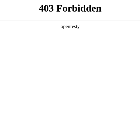
g·人生就是博
新闻中心
品牌特色
招贤纳士